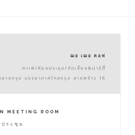
ฌอ เฌอ คอฟ
คาเฟ่/ห้องประชุม/จัดเลี้ยง&ปาร์ตี้
ใจกลางกรุง บรรยากาศไกลกรุง ลาดพร้าว 16
N MEETING ROOM