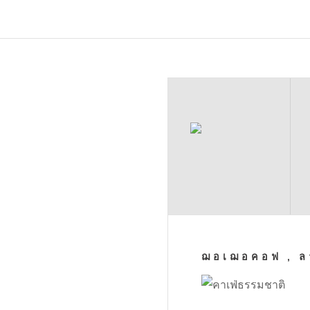
ฌอเฌอคอฟ , ล