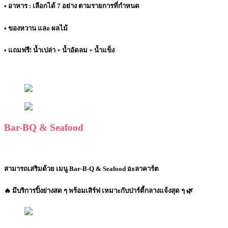
• อาหาร : เลือกได้ 7 อย่าง ตามรายการที่กำหนด
• ของหวาน และ ผลไม้
• แถมฟรี! น้ำเปล่า + น้ำอัดลม + น้ำแข็ง
Bar-BQ & Seafood
สามารถเสริมด้วย เมนู Bar-B-Q & Seafood อะลาคาร์ต
🔥 มีบริการปิ้งย่างสด ๆ พร้อมเสิร์ฟ เหมาะกับปาร์ตี้กลางแจ้งสุด ๆ 🌿